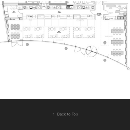
↑
Back to Top